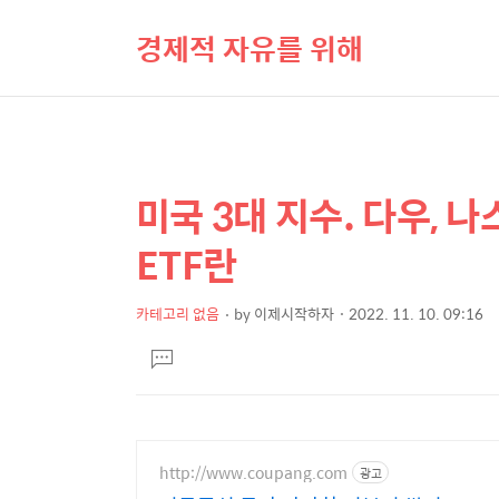
경제적 자유를 위해
미국 3대 지수. 다우, 나스닥
상
본
문
세
ETF란
제
컨
목
텐
카테고리 없음
by
이제시작하자
2022. 11. 10. 09:16
본
츠
댓
문
글
달
기
http://www.coupang.com
광고