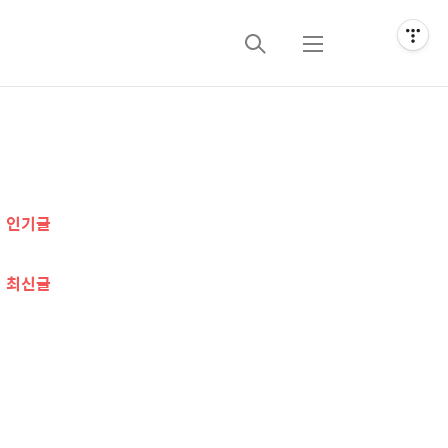
검
메
색
뉴
추
가
인기글
정
보
최신글