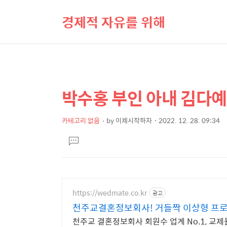
경제적 자유를 위해
박수홍 부인 아내 김다
상
본
문
세
제
카테고리 없음
by
이제시작하자
2022. 12. 28. 09:34
컨
본
목
텐
댓
문
글
츠
달
기
https://wedmate.co.kr
광고
천주교결혼정보회사! 거들짝 이상형 프로
천주교 결혼정보회사 회원수 업계 No.1, 교제율