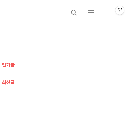
검
메
색
뉴
추
가
인기글
정
보
최신글