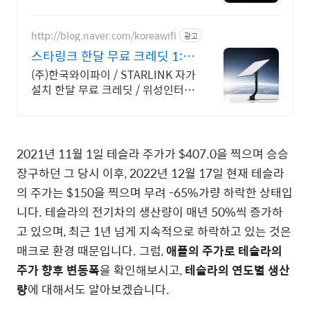
청하기
http://blog.naver.com/koreawifi
광고
스타링크 한달 무료 크레딧 1:1
맞춤 상담 및 견적
(주)한국와이파이 / STARLINK 자가
설치 한달 무료 크레딧 / 위성인터넷
와이파이 설계 구축 프로모션 전문
회사, 팝업스토어 등 다수 레퍼런스
보유
2021년 11월 1일 테슬라 주가가 $407.0을 찍으며 승승
장구하던 그 당시 이후, 2022년 12월 17일 현재 테슬라
의 주가는 $150을 찍으며 무려 -65%가량 하락한 상태입
니다. 테슬라의 전기차의 생산량이 매년 50%씩 증가하
고 있으며, 최근 1년 넘게 지속적으로 하락하고 있는 것은
매크로 환경 때문입니다. 그럼,
애플의 주가로 테슬라의
주가 향후 변동폭
을 확인해보시고,
테슬라의 연도별 생산
량
에 대해서도 알아보겠습니다.