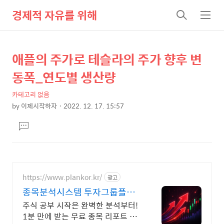
경제적 자유를 위해
검
메
색
뉴
애플의 주가로 테슬라의 주가 향후 변
상
본
문
세
동폭_연도별 생산량
제
컨
목
카테고리 없음
텐
by
이제시작하자
2022. 12. 17. 15:57
츠
본
댓
문
글
달
기
https://www.plankor.kr/
광고
종목분석시스템 투자그룹플랜
가입즉시 무료리포트 100%
주식 공부 시작은 완벽한 분석부터!
1분 만에 받는 무료 종목 리포트 신