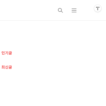
검
메
색
뉴
추
가
인기글
정
보
최신글