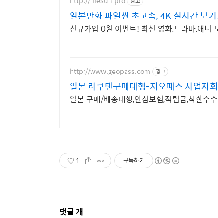
http://filesun.pro
광고
일본만화 파일썬 초고속, 4K 실시간 보기
신규가입 0원 이벤트! 최신 영화,드라마,애니 
http://www.geopass.com
광고
일본 라쿠텐구매대행-지오패스 사업자회
일본 구매/배송대행,안심보험,적립금,착한수수
1
구독하기
댓
댓글
개