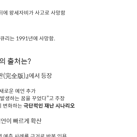
그 뒤에 왕세자비가 사고로 사망함
큐리는 1991년에 사망함.
언의 출처는?
전판(完全版)』에서 등장
 새로운 예언 추가
이 발생하는 꿈을 꾸었다”고 주장
게 변화하는
극단적인 재난 시나리오
 예언이 빠르게 확산
1년 예측 사례를 근거로 반복 인용