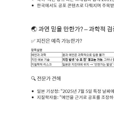
한국에서도 공포 콘텐츠로 다뤄지며 주목
🌏 과연 믿을 만한가? – 과학적 
✅ 지진은 예측 가능한가?
항목설명
예언과 과학
꿈과 예언은 과학적으로 입증 불가
지진 예보 기술
지진 발생 ‘수 초 전’ 경고는 가능
, 그러나
지질학적 리스크
일본은 지진대에 위치 → ‘언젠가는 발생’
🔍 전문가 견해
일본 기상청: “2025년 7월 5일 특정 날
지질학자들: “예언을 근거로 공포를 조장하