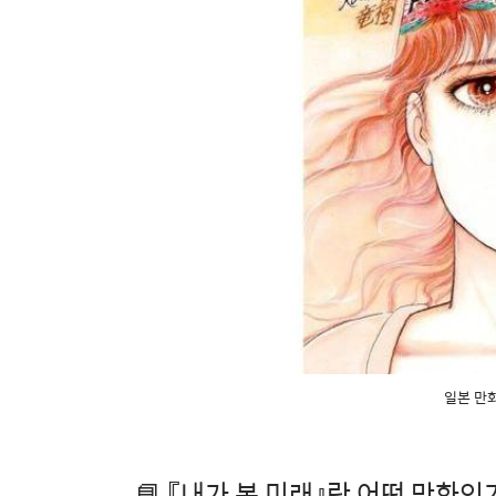
일본 만화
📘 『내가 본 미래』란 어떤 만화인