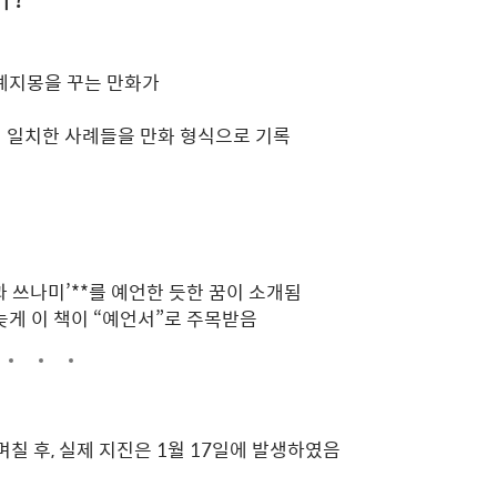
 예지몽을 꾸는 만화가
건이 일치한 사례들을 만화 형식으로 기록
지진과 쓰나미’**를 예언한 듯한 꿈이 소개됨
늦게 이 책이 “예언서”로 주목받음
 며칠 후, 실제 지진은 1월 17일에 발생하였음