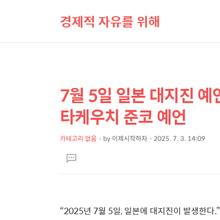
경제적 자유를 위해
7월 5일 일본 대지진 
상
본
문
세
타케우치 준코 예언
제
컨
목
텐
카테고리 없음
by
이제시작하자
2025. 7. 3. 14:09
본
츠
댓
문
글
달
기
“2025년 7월 5일, 일본에 대지진이 발생한다.”