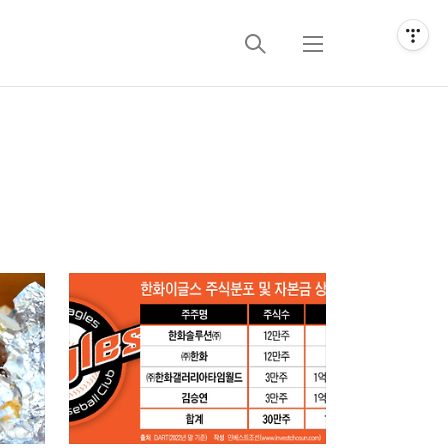
검
메
색
뉴