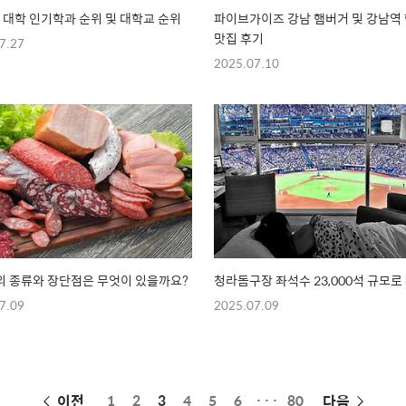
년 대학 인기학과 순위 및 대학교 순위
파이브가이즈 강남 햄버거 및 강남역
맛집 후기
7.27
2025.07.10
 종류와 장단점은 무엇이 있을까요?
청라돔구장 좌석수 23,000석 규모로
7.09
2025.07.09
페
이전
1
2
3
4
5
6
···
80
다음