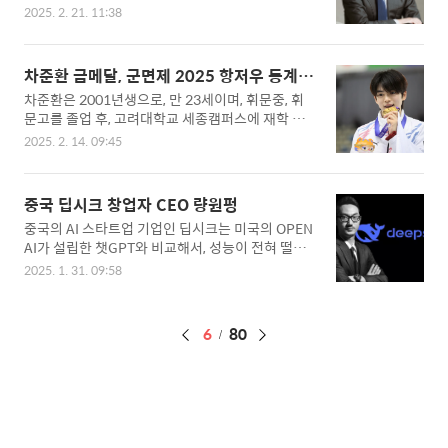
었습니다.국내재산순위 2위로 껑충 뛰었는데, 조정
에서 메이저리그에 데뷔한 이후, 뉴욕 양키스, 밀워
2025. 2. 21. 11:38
호 회장에 대해 알아보겠습니다.▣ 조정호 회장 조
키 브루어스, 탬파베이 레이스, 피츠버그 파이리
정호 회장은 한진그룹 초대 회장인 조중훈과 김정일
츠, 샌디에이고 파드리스 등 여러 팀을 거쳤습니
의 5남매중 막내로 태어났습니다. 일단, 태어날때부
다. 특히 2018년부터 2022년까지 탬파베이 레이
차준환 금메달, 군면제 2025 항저우 동계
터 금수저였습니다. 4남매가 대한항공, 한진중공업
스에서 주전 1루수로 활약하며 팀의 월드시리즈 진
아시안게임
차준환은 2001년생으로, 만 23세이며, 휘문중, 휘
및 한진해운 등을 골고루 물려받았으며, 조정훈 회
출에 기여하는 등 전성기를 ..
문고를 졸업 후, 고려대학교 세종캠퍼스에 재학 중
장은 한진그룹의 계열사인 메리츠금융지주를 물려
인 선수인데요, 차준환이 드리어 남자 피겨 스케이
받았습니다. 출생 : 1958년 10월 5일주소 : 서울시
2025. 2. 14. 09:45
팅 사상 첫 금메달을 목에 걸게 되었습니다. 그럼, 이
용산구 한남동학력 : 서던 캘리포니아 대학배우자 :
쁘장하게 생긴 차준환에 대해서 자세히 알아보겠습
구명진 (LG그룹 구자학전 회장의 딸)▣ 조정호 회
니다. ▣ 차준환 금메달 차준환은 2001년생으로, 2
장 주식 재산 12조 원 2024년도 1월에만 해도 메리
중국 딥시크 창업자 CEO 량원펑
015년인 중학생때부터 대한민국 남자 피겨 스케이
츠금융지주 조정호 회장의 주식평가액은 5조 7천억
중국의 AI 스타트업 기업인 딥시크는 미국의 OPEN
팅 국가대표로 활약을 하고 있는데요, 무려 10년 동
에 불과했습니..
AI가 설립한 챗GPT와 비교해서, 성능이 전혀 떨어
안 국가대표 생활을 하고 있는 한국의 남자 피겨 기
지지 않는 R1을 공개하면서, 전 세계가 딥시크에 대
대주입니다. 차준환은 어렸을때부터 엄청난 미모로
2025. 1. 31. 09:58
해 주목하고 있습니다. 그럼, 대체 딥시크가 무엇이
인해 유명세를 떨쳤으며, 실제로 많은 엔터테인먼트
며, 딥시크는 누가 만들었는지에 대해 알아봅시다.
회사에서 서로 차준환을 데려가려고 했었지만, 차준
▣ 딥시크 창업자 량원펑 중국의 AI 전문가인 량원
환이 피겨 스케이트에 대한 욕심으로 인하여, 연예
페
6
80
펑은 1985년생으로 만 40세이며, 중국 광동성에서
계 데뷔는 하지 못했었죠 그럼, 차준환의 어린시절
태어나, 저장대학교 전자공학을 전공한 뒤, 정보통
이
사진을 보시죠..
신공학에서 석사학위를 받았습니다. 량원펑은 대학
징
친구들과 함께 인공지능을 사용해서, 주식투자를 자
동화하는 방법을 연구하며, 주식을 투자하면서, 헤
지펀드에 관심을 가졌으며, 헤지펀드 관리를 AI를