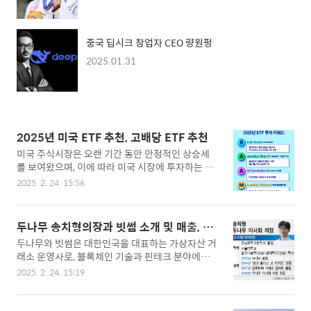
중국 딥시크 창업자 CEO 량원펑
2025.01.31
2025년 미국 ETF 추천, 고배당 ETF 추천
미국 주식시장은 오랜 기간 동안 안정적인 상승세
를 보여왔으며, 이에 따라 미국 시장에 투자하는 ET
F(상장지수펀드)에 대한 관심이 높아지고 있습니
2025. 2. 24. 15:56
다. 아래에서는 미국 시장에 투자할 수 있는 대표적
인 ETF들을 소개해드리겠습니다. ▣ 미국 ETF 추
천 1. SPDR S&P 500 ETF Trust (SPY) 설명: 미국
두나무 송치형의장과 빗썸 소개 및 매출, 영
을 대표하는 S&P 500 지수를 추종하는 ETF로, 애
업이익 향후 전망
두나무와 빗썸은 대한민국을 대표하는 가상자산 거
플, 마이크로소프트, 아마존 등 대형 우량주에 투자
래소 운영사로, 블록체인 기술과 핀테크 분야에
합니다. 특징: 높은 유동성과 안정성을 자랑하며, 장
서 선도적인 역할을 수행하고 있습니다. 두나무
기 투자자에게 적합한 상품입니다. 운용 수수료: 0.
2025. 2. 24. 15:19
는 '업비트(Upbit)'를, 빗썸코리아는 '빗썸(Bithu
09%로 비교적 낮은 편입니다.2. Invesco QQQ Tr
mb)'을 각각 운영하며, 국내 가상자산 시장의 큰 비
ust (QQQ) 설명: 나스닥 100 지수를 추종하는 ETF
중을 차지하고 있습니다. ▣ 두나무와 빗썸의 소개