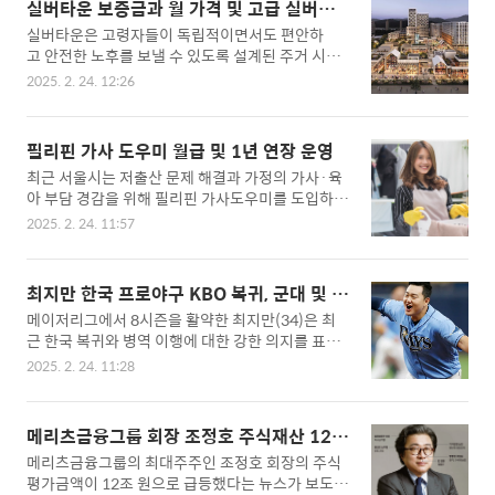
로, 기술주 중심의 포트폴리오를 구성하고 있습니
실버타운 보증금과 월 가격 및 고급 실버타
및 차이점 두나무는 2012년에 설립된 블록체
다. 특징: 애..
운, 가성비 실버타운
실버타운은 고령자들이 독립적이면서도 편안하
인 및 핀테크 전문 기업으로, 2017년 가상자산 거래
고 안전한 노후를 보낼 수 있도록 설계된 주거 시설
소 업비트를 출시하여 빠르게 시장 점유율을 확대하
입니다. 이러한 시설은 다양한 편의 서비스와 의
였습니다. 업비트는 사용자 친화적인 인터페이스
2025. 2. 24. 12:26
료 지원을 통해 입주자들의 삶의 질을 향상시키
와 다양한 가상자산 상장으로 주목받았으며, 현
고, 사회적 교류를 촉진하는 역할을 합니다. ▣ 실버
재 국내 시장에서 선두를 유지하고 있습니다. 또
타운의 정의와 역할실버타운은 55세 이상의 시니어
한, 두나무는 증권 거래 정보 서비스인 '증권플러
필리핀 가사 도우미 월급 및 1년 연장 운영
를 대상으로 한 전용 주거 아파트로, 단순한 노인 요
스'와 메타버스 플랫폼 '세컨드블록' 등 다양한 서비
최근 서울시는 저출산 문제 해결과 가정의 가사·육
양 시설과는 달리 다양한 생활 편의시설과 문화 활
스를 통해 사업 영역을 확장하..
아 부담 경감을 위해 필리핀 가사도우미를 도입하
동 프로그램을 제공하는 고급 주거 공간입니다. 이
는 시범사업을 진행하고 있습니다. 이 사업은 2024
를 통해 고령자들이 독립적인 생활을 유지하면서도
2025. 2. 24. 11:57
년 9월부터 시작되어 2025년 2월 말까지 운영될 예
필요한 지원을 받을 수 있도록 합니다. 또한, 거주자
정이었으나, 관계부처 간 협의 지연으로 인해 1
간의 사회적 교류를 촉진하여 정서적 안정과 삶의
년 더 연장되었습니다. ▣ 시범사업의 배경과 목적
질을 높이는 데 기여합니다. ▣ 최고급 실버타운 추
최지만 한국 프로야구 KBO 복귀, 군대 및 메
한국은 인구 고령화와 맞벌이 가구 증가로 인해 가
천 국내에는 다양한 고급 실버타운이 있으며, 그
이저리그 연금 수령액은?
메이저리그에서 8시즌을 활약한 최지만(34)은 최
사 및 돌봄 서비스 수요가 급증하고 있습니다. 특
중 몇 곳을 소개합니다. 1. 더..
근 한국 복귀와 병역 이행에 대한 강한 의지를 표명
히, 높은 육아 비용과 가사 노동 부담은 저출산의 주
했습니다. 현재 미국 애리조나주에서 LG 트윈스 스
요 원인 중 하나로 지적되고 있습니다. 이에 따라 서
2025. 2. 24. 11:28
프링캠프에 합류하여 훈련 중인 최지만은 현재 무적
울시는 외국인 가사도우미 도입을 통해 가정의 부담
신분이며, 여러 인터뷰를 통해 자신의 향후 계획을
을 덜고, 저출산 문제를 완화하고자 이번 시범사업
공유했습니다.▣ 최지만 메이저리그 경력최지만
을 추진하게 되었습니다. ▣ 필리핀 가사도우미
메리츠금융그룹 회장 조정호 주식재산 12
은 인천 동산고등학교를 졸업한 후, 2009년 시애
의 역할과 근무 조건 현재 서울에는 98명의 필리
조, 국내재산순위 2위
메리츠금융그룹의 최대주주인 조정호 회장의 주식
틀 매리너스와 국제 아마추어 자유계약을 체결하
핀 국적 가사도우미..
평가금액이 12조 원으로 급등했다는 뉴스가 보도되
며 미국 무대에 도전했습니다. 2016년 LA 에인절스