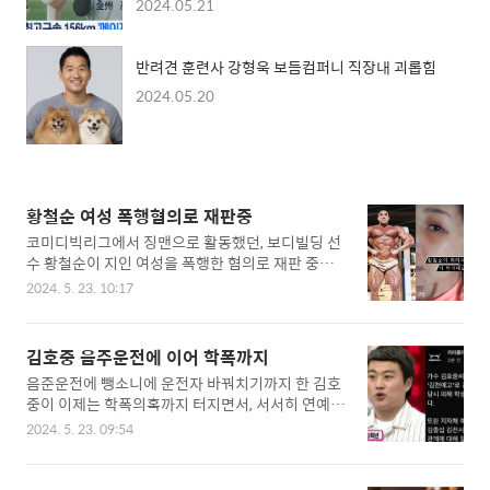
2024.05.21
반려견 훈련사 강형욱 보듬컴퍼니 직장내 괴롭힘
2024.05.20
황철순 여성 폭행혐의로 재판중
코미디빅리그에서 징맨으로 활동했던, 보디빌딩 선
수 황철순이 지인 여성을 폭행한 혐의로 재판 중으
로 밝혀졌습니다. 황철순은 주먹으로 여성을 20회
2024. 5. 23. 10:17
이상 때리고, 발로 얼굴을 여러 차례 걷어찬 혐의, 그
리고 머리채 잡고 차에 끌고 가 앉혀서 폭행한 죄 등
으로 재판 중이라고 합니다. ▣ 황철순 폭행 코미디
김호중 음주운전에 이어 학폭까지
프로그램에 출연하여 징맨으로 활약했던 헬스 트레
음준운전에 뺑소니에 운전자 바꿔치기까지 한 김호
이너 황철순이 지인 여성을 폭행한 죄명으로 현재
중이 이제는 학폭의혹까지 터지면서, 서서히 연예계
재판중인 것으로 알려졌습니다. 2024년 2월 폭행,
에서 사라질 위기에 쳐했습니다. 피해자는 김호중이
폭행치상, 재물손괴 혐의로 현재 서울중앙지법에서
2024. 5. 23. 09:54
고등학교 때, 본인이 깡패라며 30분 이상 폭행을 했
재판을 받고 있으며, 여성을 20회 이상 폭행 한 것으
다고 하며, 김호중한테 안 맞은 애가 없었다고 폭로
로 알려졌습니다.여성 폭행 20회 이상발로 얼굴 걷
했습니다.▣ 김호중 학폭 음주 뺑소니와 운전자 바