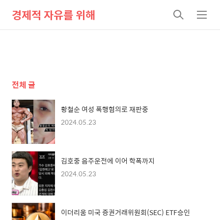
경제적 자유를 위해
검
메
색
뉴
전체 글
황철순 여성 폭행혐의로 재판중
2024.05.23
김호중 음주운전에 이어 학폭까지
2024.05.23
이더리움 미국 증권거래위원회(SEC) ETF승인