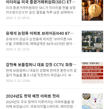
어찬 혐의머리채 잡고 차에 끌려가 폭행운전선 문
이더리움 미국 증권거래위원회(SEC) ETF
꿔치기 등 이번 사건으로 나락으로 간 김호중이 이
파손 혐의위와 같이 전남 여수시 한 건물 야외 주차
승인
미국 증권거래위원회인 SEC가 이더리움 현물 상장
제는 학폭까지 터지면서, 학폭 가해자였다는 의혹이
장에서 지인..
지수펀드인 ETF 승인 결정을 하루 남은 상태에서, S
제기되었습니다. '피해자에게 사과 없는 개과천선
EC의 승인은 기정사실인 것으로 예상되고 있습니
김호중' 이라는 제목으로 유튜브 채널 카라큘라 미
2024. 5. 23. 09:21
다.▣ 이더리움 ETF 승인 당초 이더리움의 현물 ET
디어에 나온 김호중의 영상은 김호중에게 학창 시절
F 승인은 힘들 것으로 예상했으나, 지난해 말부터 올
학폭을 당했다고 주장하는 이와의 인터뷰를 공해했
해 초까지 미국과 홍콩에서 비트코인이 현물 ETF승
습니다. 김호중 학폭 피해자와의 통화내용에서 말대
유재석 논현동 아파트 브라이튼N40 87억
인을 받아 엄청난 대금을 끓어 올린 것처럼, 코인 시
꾸를 했다고 폭행을 당했다고 폭로했습니다. 김호중
원 구매
유재석이 강남구 논현동에 위치한 '브라이튼 N4
총 2위를 달리고 있는 이더리움의 ETF 승인도 가까
이 2학년일때, 피해자는 1학..
0'을 구매했으며, 매매금액은 86억 6570만 원이며,
워지고, 이에 따라 전체 가상자산 시장도 긍정적인
유재석이 구매한 주택형은 전용면적 199 ㎡ 펜트하
영향을 미칠 것이라는 전망입니다. 코인 전문가들은
2024. 5. 22. 12:31
우스이며, 방 4개와 화장실 3개, 거실, 부엌 등으로
이번 미국 증권거래위원회에서 이더리움의 ETF 승
구성되었으며, 특히, 넓은 테라스를 이용할 수 있다
인 가능성을 75%로 보고 있으며, 이에 따라 최근 이
는 특징이 있다고 밝혔습니다.▣ 유재석 아파트 브
더리움의 가격도 급상승하고 있습니다. 올해 초 28
강형욱 보듬컴퍼니 대표 갑질 CCTV, 화장실
라이튼N40 주소 : 서울시 강남구 논현로 131길 44
0만으로 시작한 이더이움의 가격은 5월 22일 현재
등
현재 보듬컴퍼니 대표인 강형욱 반려견 훈련사의 갑
입주 : 2022년 8월동수 : 5개동층수 : 지하 4층, 지
..
질이 하늘을 뚫고 나갈 직전까지 와있습니다. 보듬
상 5~10층세대수 : 148세대세계적인 건축가인 장
컴퍼니를 퇴사한 전 직원들의 증언에 따르면, 회사
미셸 빌모트가 건축과 조경을 맡은 브라이튼 N40은
2024. 5. 22. 12:04
곳곳에 CCTV를 배치하며 과도한 직원 감시 행위와
입구와 건물 사이의 고유한 여백과 프레임을 활요하
더불어, 채팅과 SNS 검열과 화장실 다녀오는 시간
여 한국의 조형적인 아름다움을 표현했으며, 보안
까지도 정했다고 합니다.▣ 강형욱 갑질 강형욱 반
시스템이 철저한 곳입니다. 이 곳에 사는 연예인으
2024년도 청약 예정 아파트 정리
려견 훈련사가 TV와 방송에서는 선한 미소로 반려
로는 한효주가 있으며, 유재석은 압구..
2024년도 주요 청약이 이루어지는 아파트들을 정
견들을 대하고 있지만, 정작 사람에게는 동물만도
리해 보았습니다. 마포자이힐스테이트, 래미안원펜
못한 갑질로서, 사람을 인간답지 못하게 굴고 있다