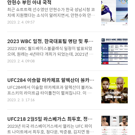
기록하였으며, 메이저리그에서는 200 홈런 이상을
안현수 부인 아내 국적
력 : 휘문중, 휘문고 신체 : 185cm, 88kg 프로 : 201
기록하며, 최종 218개의 홈런을 때려냈습니다. ..
최근 쇼트트랙 선수였던 안현수가 한국 성남시청 코
7년 1차 지명(넥센 히어로즈) 이정후는 프로 입단
치에 지원했다는 소식이 알려지면서, 안현수와 안현
전부터, 바람의 아들인 이종범의 아들로 일찌감치
수 부인인 우나리에 대해 관심이 다시 쏠리고 있습
주목을 받았으며, 고등학교때 포지션은 유격수였으
2023. 2. 4. 09:57
니다. ▣ 안현수 프로필 본명 : 안현수, 빅토르 안 출
나, 프로에 와서는 공격력을 뽐내기 위해, 외야수로
생 : 1985년 11월 23일 국적 : 대한민국(1985~201
전향하여 선수생활을 이어오고 있습니다. 이정후의
1), 러시아(2011~현재) 신체 : 172cm 학력 : 한국
장점은 타격인데요, 프로 입단을 했던 신인 때의 기
2023 WBC 일정, 한국대표팀 명단 및 투구
체육대학교 종목 : 쇼트트랙 가족 : 우나리(1983년
록인 타율. 324가 이정후의..
수제한, 중계 등 총정리
2023 WBC 월드베이스볼클래식 일정이 발표되었
생), 딸 안제인(2015년생) 안현수는 대한민국과 러
으며, 원래는 4년마다 개최가 되었는데, 2021년 예
시아에서 국가 대표 쇼트트랙 선수이자, 지도자이
정이었던 WBC는 코로나 때문에 2년간 연기가 되었
며, 쇼트트랙 역사상 유일하게 전종목에서 금메달을
2023. 2. 4. 09:08
으며, 2023 WBC 중계 일정 및 한국대표팀 명단 및
땄으며, 세계선수권 최다 우승과 남자부최다 연속
투구 수 제한 등에 대해 말씀드리겠습니다. ▣ 2023
우승기록을 가지고 있는 선수입니다. 2001년~200
WBC 일정 1. 조별예선 A조 : 대만, 네덜란드, 쿠바,
8년 : 7시즌(대한민국 국가대표) 2011년~2020년 :
UFC284 이슬람 마카체프 알렉산더 볼카노
이탈리아, 파나마 B조 : 한국, 일본, 호주, 중국, 체코
7시즌(러시아 국가대..
프스키 라이트급 타이틀전
UFC284에서 이슬람 마카체프과 알렉산더 볼카노
C조 : 미국, 멕시코, 콜롬비아, 캐나다, 영국 D조 : 푸
프스키의 라이트급 타이틀전이 펼쳐집니다. 이 두
에르토리코, 베네수엘라, 도미니카공화국, 이스라
사람의 UFC 랭킹과 전적 및 소개를 해보겠습니다.
엘, 니카라과 대한민국이 속해있는 B조의 경우는 일
2023. 2. 3. 17:16
▣ 알렉산더 볼카노프스키 출생 : 1988년 9월 29일
본 도쿄돔에서 열리게 되며, 3월 9일 ~13일까지 예
(34세) 국적 : 호주 종합격투기 전적 : 26전 25승 1
선 경기가 열리게 되며, 한일전은 피 튀기는 전쟁이
패 체격 : 167cm, 65kg, 리치 : 181cm 챔피언 : UF
될 것 같습니다. 3월 9일(목) 12시 : 호주 vs 한국 3..
UFC218 2월5일 라스베가스 최두호, 정다
C 페더급 타이틀 방어 4회 오스트레일리아 호주 국
운 경기
2023년 미국 라스베이거스에서 열리는 UFC 파이
적의 현 UFC 패더급 종합격투기 선수이며, 2013년
트 나이트에서 최두호, 정다운, 박준용, 김지연 등이
부터 무려 22연승 가도를 달리고 있는 현 UFC 패더