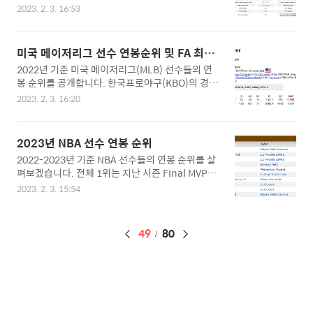
출전합니다. 사실, 원래 한국 UFC 서울대회가 예상
급 챔피언입니다. 1. 타이틀전(맥스 할로웨이) UFC
2023. 2. 3. 16:53
되었지만, 정찬성 선수가 부상으로 경기에 연기되면
245에서 페더급 14연승을 달리고 있는 챔피언 맥스
서, 경기 장소가 미국 라스베이거스로 변경되었습니
할로웨이와의 타이틀전이 확정되었으며, 5라운드
다. ▣ UFC 파이트 나이트 328 이 경기의 메인 이벤
내내 할로웨이를 상대로 유효타에서 우위를 가져간
미국 메이저리그 선수 연봉순위 및 FA 최대
트는 헤비급 매치인 데릭 루이스(랭킹 7위)와 세르
뒤, 만장일치로 새..
계약
2022년 기준 미국 메이저리그(MLB) 선수들의 연
게이 스피박(랭킹 12위)과의 대전으로, 데릭 루이스
봉 순위를 공개합니다. 한국프로야구(KBO)의 경우,
는 37세의 나이에 190cm의 키를 자랑하는 26승 1
최고 연봉자는 김광현으로 4년 151억원(계약금 포
0패의 전적을 자랑하며, 세르게이는 28세로 다소 젊
2023. 2. 3. 16:20
함)의 계약을 체결한바 있습니다. 즉, 연봉으로 나누
은 나이에 15승 3패의 전적을 자랑하는 파이터입니
게되면 약 38억원이 됩니다. 그러면, 세계 최고의 야
다. ▣ UFC 2월 5일 대회 최두호 출전 그리고, 드디
구선수들이 뛰는 미국 메이저리그(MLB)에서의 연
어 대한민국의 자랑스런 파이터인 최두호가 4년 만
2023년 NBA 선수 연봉 순위
봉은 어느정도가 될까요. 1위 Max Scherzer, New
에 경기를 갖게 되는데요, 그동안 부상..
2022-2023년 기준 NBA 선수들의 연봉 순위를 살
York Mets: $43,333,333 (약 600억원) ▣ 2022년
펴보겠습니다. 전체 1위는 지난 시즌 Final MVP를
도 메이저리그 영광의 연봉 1위 선수는 뉴욕 메츠의
수상한 골든스테이트 워리어스의 스테픈 커리이며,
'맥스 슈어져' 입니다. 1) 나이 : 1984년생으로 한국
2023. 2. 3. 15:54
Top 10 안에 위치한 선수들의 연봉은 무려 40천만
나이로 39살 2) 연봉 : 3년 1억3천만달러에 뉴욕메
달러 이상으로 한화로 약 500억 이상의 금액을 받고
츠와 계약을 하였으며, 2023년과 2024년도에도 똑
있습니다. ▣ 2023년도 NBA 선수 연봉 순위 1위부
같이 $43,333,333 으로 약 600억원의 ..
페
49
80
터 10위까지는 전부 $40M(약 560억 원) 이상의 연
봉을 받고 있네요. 정말 어마어마한 액수가 아닐 수
이
없습니다. 그럼, 1위부터 10위까지의 순위를 보시
징
겠습니다. 1위. 골든 스테이트 워리어스 '스테픈 커
리' 스테픈 커리의 연봉은 $48,070,014 (약 670억
원)이며, 메이저리그 연봉 1위 맥스 슈어져의 연봉