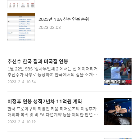
2023년 NBA 선수 연봉 순위
2023.02.03
추신수 한국 집과 미국집 연봉
1월 22일 SBS '집사부일체 2'에서는 전 메이저리거
추신수가 사부로 등장하여 한국에서의 집을 소개하
는 시간을 가졌습니다. 이대호도 추신수의 집에 처
2023. 2. 4. 10:54
음으로 방문하며 친분을 유지하였으며, 이사 온 지
약 3개월 정도 되었다고 소개하였습니다. ▣ 추신수
연봉 추신수는 1982년생으로 이대호선수와 동갑이
이정후 연봉 성적7년차 11억원 계약
며, 최근 '안싸우면 다행이다'에서 정근우와 1982년
한국 프로야구의 희망인 키움 히어로즈의 이정후가
생 동갑내기 3인방의 섬에서 살아남기 생활을 하고
해외파 복귀 및 비 FA 다년계약 등을 제외한 단년 계
있습니다. 2022년도 SSG에서는 27억 원의 연봉을
약 연봉 최고액인 11억 원에 계약을 마쳤습니다. 이
받았지만, 2023년 SSG에서 17억 원의 연봉계약을
2023. 2. 4. 10:19
로서, 2017년 프로 입단 후, 7년 차에 11억 원이라
체결하였습니다. 메이저리그에서는 우승을 하지 못
는 엄청난 금액을 달성하는 쾌거를 이루었습니다.
했지만, 한국프로야구 KBO에서는 지난시즌 우승을
▣ 이정후 소개 출생 : 1998년 8월 20일(24세) 학