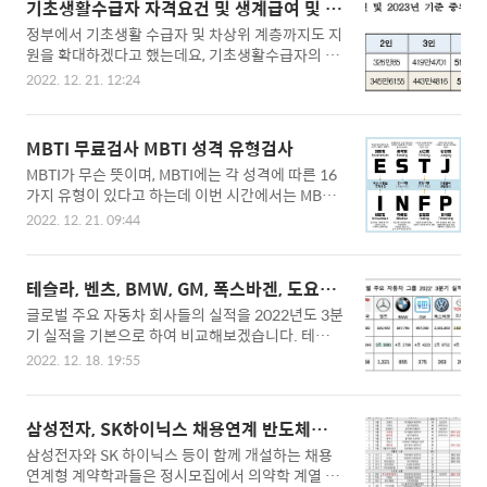
급여는 실업에 대한 위로금이나 고용보험료 납부의
기초생활수급자 자격요건 및 생계급여 및 혜
장을 조사하고 있으며, 대방동과 쌍방울의 자금을
대가로 지급되는 것이 아니며, 실업이라는 보험사고
택
정부에서 기초생활 수급자 및 차상위 계층까지도 지
추적하고 있는데, 그 과정에서 계속 KH그룹이 엮이
가 발생했을 때, 취업하..
원을 확대하겠다고 했는데요, 기초생활수급자의 생
고 있는 것으로 나타나고 있습니다. KH그룹은 쌍방
계급여와 받을 수 있는 혜택들을 소개하도록 하겠습
울그룹의 실소유주 김성태 전 회장과 밀접한 관계로
2022. 12. 21. 12:24
니다. 기초생활수급의 해당 여부를 결정하는 기준
알려진 배상윤 회장이 이끌고 있는 그룹이며, KH그
중위소득은 기존 수급자들에게는 매우 중요하기 때
룹은 전환사채(CB)를 활용해 인수합병 자금을 충당
문에, 2023년 확정된 대상자를 알아보도록 하겠습
한 쌍방울을 그대로 답습하면서, 각종 잡음을 내고
MBTI 무료검사 MBTI 성격 유형검사
니다. ▣ 기초생활수급자 기초생활수급제는 국민기
있습니다. KH그룹은 쌍방울과도 CB를 주고받으며,
MBTI가 무슨 뜻이며, MBTI에는 각 성격에 따른 16
초생활보장제도라는 뜻으로 2010년도부터 시행이
금전적으로 ..
가지 유형이 있다고 하는데 이번 시간에서는 MBTI
되었습니다. 소득 인정액이 중위소득 40~50% 이
무료검사에 대해서도 알아보겠습니다. 각 성격 타입
하로 최저 생계비에 못 미치는 사람을 말합니다. 따
2022. 12. 21. 09:44
이 자신을 대변하게 되는 캐릭터인 만큼, 청소년에
라서, 생계가 곤란한 저소득층이 생계, 의료, 주거,
서부터 시작하여 성인들까지 그리고 연예인들에게
교육, 기타 현물 지원 등을 받는 제도이며, 생활비 지
까지도 주로 사용되고 있습니다. ▣ MBTI란 마이어
원은 아래와 같이 나뉩니다. 생계급여 - 중위소득 3
테슬라, 벤츠, BMW, GM, 폭스바겐, 도요타,
스 브릭스 유형 지표(The Myers-Briggs-Type In
0% 이하 의료급여 - 중위소득 40% 이하 교육급여
현대차 영업이익, 순이익 비교
글로벌 주요 자동차 회사들의 실적을 2022년도 3분
dicato)의 약자로, MBTI는 작가 캐서린 쿡 브릭스
- 중위소득 50..
기 실적을 기본으로 하여 비교해보겠습니다. 테슬
와 그녀의 딸인 이자벨 브릭스 마이어스가 심리학
라, 벤츠, BMW, GM, 폭스바겐, 도요타, 현대차 등 글
분석을 통해, 1944년 개발한 자기 보고형 성격 유형
2022. 12. 18. 19:55
로벌 판매 상위권 기업들을 대상으로 판매대수, 순
검사입니다. ◈ 우선 8개의 성격유형별로 분류하여
이익, 대당 영업이익 등을 비교하여 분석해보겠습니
각각의 성향을 이해할 수 있도록 만들었으며, 아래
다. ▣ 주요 자동차 회사들 실적 비교(2022.3분기)
와 같이 각 유형별로의 특징을 알아봅시다. I(내향) -
삼성전자, SK하이닉스 채용연계 반도체학과
주요 자동차 회사들의 판매 대수를 비교해보시면,
깊이있는 대인관계 유지, 조용..
및 신설대학 전문대학 등
삼성전자와 SK 하이닉스 등이 함께 개설하는 채용
판매대수로는 도요타가 약 260만대로 가장 높으며,
연계형 계약학과들은 정시모집에서 의약학 계열 다
테슬라는 약 34만대로 가장 적은 것을 볼 수 있습니