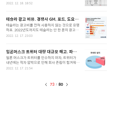
음으로 높은 커트라인 점수를 기록하리라는 것이 업
다. 하지만, 도요타가 테슬라보다 약 8배 정도 많이
2022. 12. 18. 18:52
계의 분석입니다. 이는 정부가 반도체 인재를 적극
팔기는 하지만, 두기업의 순이익은 역전이 되었네
양성하겠다고 지원하고 있는 것과 같은 길을 나선
요. 테슬라가 순이익 4조 4046억 원으로 도요타의
것으로 나타나고 있습니다. ▣ 반도체 인재 이번 정
순이익 4조 2030억 원을 드디어 추월하는 결과를
테슬라 광고 비용. 경쟁사 GM, 포드, 도요타,
부는 반도체 관련학과 증설을 통해 10년간 반도체
얻어냈습니다. 미국의 심장이라고 불리는 G..
벤츠, BMW 광고비용 및 영업이익 비교
테슬라는 광고비를 전혀 사용하지 않는 것으로 유명
인재 15만명을 키우겠다고 발표하고, 첨단 분야 겸
하죠. 2022년도까지도 테슬라는 단 한 푼의 광고비
임 및 초빙교원 자격요건을 완화하고 석사, 학사 등
용을 사용하지 않고 있으며, 전기차 경쟁사인 GM,
반도체 관련학과 정원을 최대 5700명으로 늘릴 방
2022. 12. 17. 23:03
포드, 도요타와 광고비용을 비교하면 엄청난 차이를
침입니다. 반도체는 '국가 안보 자산이자 경제의 근
만들어내며, 이는 테슬라와 다른 경쟁업체들의 대당
간'이라며, 대한민국 반도체는 한국 총수출액의 약
영업이익의 차이도 한 번 비교해보겠습니다. 그럼,
20%를 차지하고 있으며, 2021년까지 9년 동안 수
일론머스크 트위터 대량 대규모 해고. 파레
이번 시간에는 테슬라 광고 비용과 경쟁사 GM, 포
출액 1위를 유지하고 있는 국가 제1의 산업입니다.
토의 법칙 수행중
일론 머스크가 트위터를 인수하지 마자, 트위터가
드, 도요타, 벤츠, BMW 등 광고비용 및 영업이익에
반도체는 향후..
내년에는 적자 압박으로 인해 회사 존립이 힘겨워질
대해 비교해보겠습니다. ▣ 주요 자동차 기업들의
수 있다고 하면서 트위터 직원의 75%를 해고하였
대당 마케팅 광고 비용과 R&D(연구개발비용) 테슬
2022. 12. 17. 21:54
습니다. 즉, 현재는 나머지 25%의 직원들이 퇴사하
라는 대당 R&D(연구개발비용)가 $2,984 (약 380
여 나간 직원들의 몫까지 하고 있는 상황인데요. 여
만원) 정도 들며, 광고 마케팅 비용은 전혀 들지 않고
기서 우리는 파레토의 법칙을 실현하고 있는 일론
있습니다. 테슬라 차량 가격을 보수적으로 잡아도
페
73
80
머스크를 볼 수 있습니다. ▣ 파레토의 법칙 파레토
$50,000 (6,500만 원)인데도 불구하..
의 법칙이란 이탈리아의 경제학자인 '빌프레도 파레
이
토'가 1896년에 발표한 연구에서 이름을 따와 "파
징
레토의 법칙"이라 이름을 붙였습니다. 블프레도 파
레토는 이탈리아 인구의 20%가 80%의 땅을 소유
하는 현상에 대한 논문을 발표하고, 이후 미국의 경