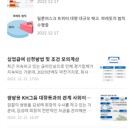
2022.12.17
일론머스크 트위터 대량 대규모 해고. 파레토의 법칙
수행중
2022.12.17
실업급여 신청방법 및 조건 모의계산
최근 지속되고 있는 금리인상으로 인해 경기침체가
지속되는 가운데, 2023년에도 마찬가지로, 회사 입
장에서는 대출금리가 높아짐에 따라, 인건비를 가장
2022. 12. 21. 17:02
먼저 줄여야 하는 입장에 처했습니다. 따라서, 이와
같이 회사 경영상 해고나 권고사직을 당하는 직원이
증가하고 있는데, 실업급여에 대해 미리 아시면 좋
쌍방울 KH그룹 대장동과의 관계 사외이사
을 것 같아 소개해드립니다, ▣ 실업급여 실업급여
법조인
검찰이 쌍방울 김성태 회장의 수사를 하고 있는 가
란 고용보험 가입 근로자가 실직하여 재취업 활동을
운데, 김성태 회장의 전반적인 자금을 관리해온 김
하는 기간에 소정의 급여를 지급함으로써, 실업으로
모 씨를 태국 파타야에서 체포하였습니다. 검찰은
인한 생계불안을 극복하고 생활의 안정을 도와주며,
2022. 12. 21. 16:29
쌍방울이 발행한 CB의 흐름을 조사하고 있으며, 이
재취업의 기회를 지원해주는 제도로서 실업급여는
과정에서 횡령 및 배임, 자금 세탁이 의심되고 있습
크게 구직급여와 취업촉진수당으로 나뉩니다. 실업
니다. ▣ 쌍방울과 KH그룹의 관계 검찰은 김성태 회